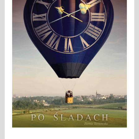
C
H
.
Z
I
E
M
I
A
T
A
R
N
O
W
S